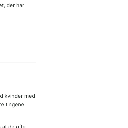
et, der har
nd kvinder med
are tingene
 at de ofte