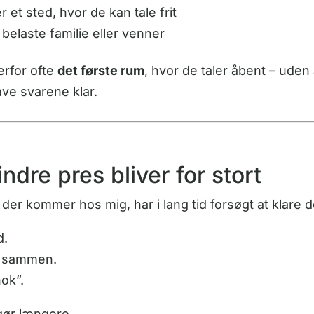
 et sted, hvor de kan tale frit
l belaste familie eller venner
erfor ofte
det første rum
, hvor de taler åbent – uden
ave svarene klar.
indre pres bliver for stort
r kommer hos mig, har i lang tid forsøgt at klare de
d.
e sammen.
nok”.
 gør længere.