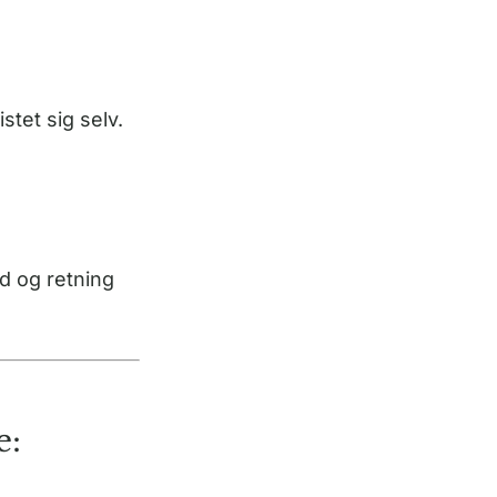
stet sig selv.
d og retning
e: