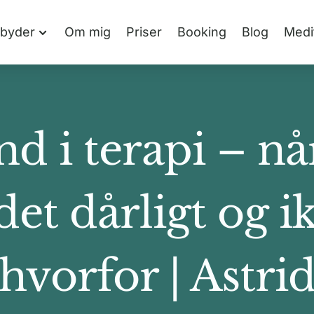
lbyder
Om mig
Priser
Booking
Blog
Medi
 i terapi – nå
det dårligt og i
hvorfor | Astri