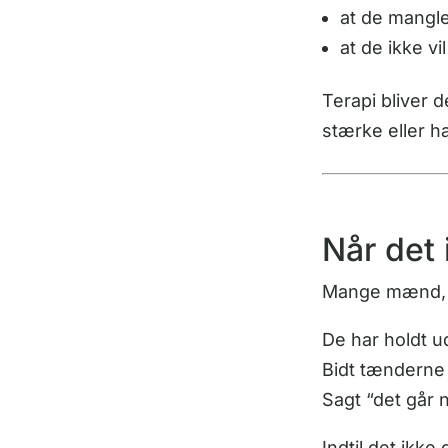
at de mangler
at de ikke vi
Terapi bliver d
stærke eller h
Når det 
Mange mænd, de
De har holdt u
Bidt tændern
Sagt “det går 
Indtil det ikke