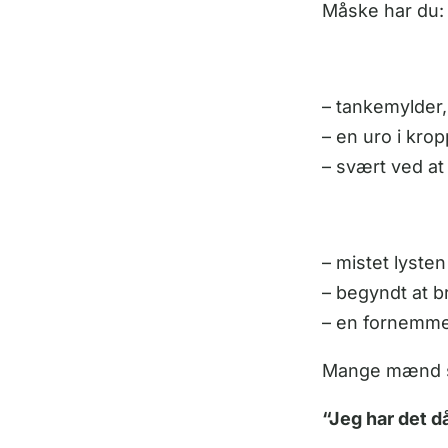
Måske har du:
– tankemylder,
– en uro i kro
– svært ved at
– mistet lysten 
– begyndt at br
– en fornemmel
Mange mænd si
“Jeg har det d