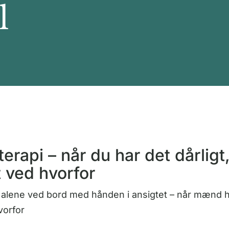
l
erapi – når du har det dårlig
t ved hvorfor