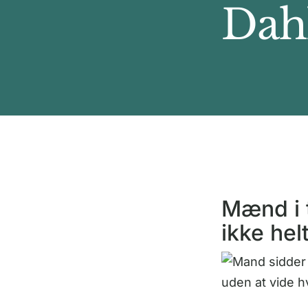
Dah
Mænd i t
ikke hel