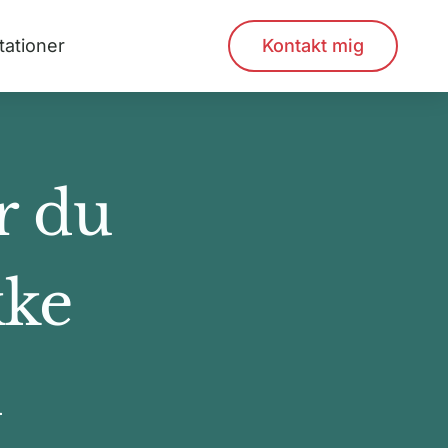
tationer
Kontakt mig
r du
kke
d