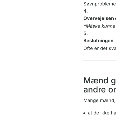
Søvnproblemer, 
Overvejelsen 
“Måske kunne t
Beslutningen
Ofte er det sv
Mænd går
andre o
Mange mænd, de
at de ikke h