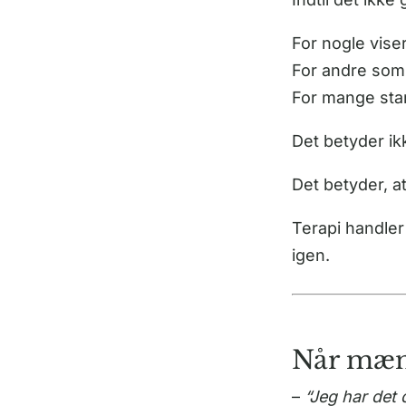
For nogle vise
For andre som 
For mange start
Det betyder ik
Det betyder, a
Terapi handler
igen.
Når mænd
–
“Jeg har det 