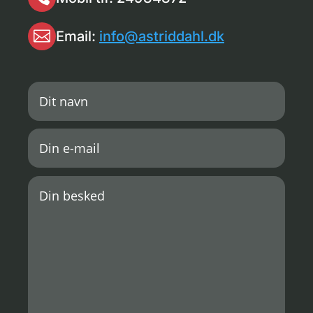

Email:
info@astriddahl.dk