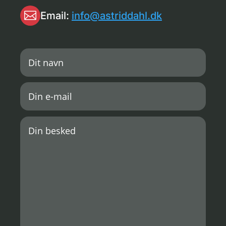

Email:
info@astriddahl.dk