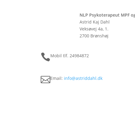
NLP Psykoterapeut MPF o
Astrid Kaj Dahl
Veksøvej 4a, 1.
2700 Brønshøj

Mobil tlf. 24984872

Email:
info@astriddahl.dk