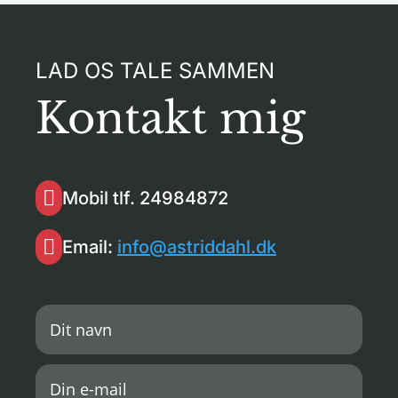
LAD OS TALE SAMMEN
Kontakt mig

Mobil tlf. 24984872

Email:
info@astriddahl.dk